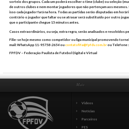
sorteio dos grupos. Cada um poderá escolher o time (clube) ou seleção (mund
de outros clubes e nem montar jogadores que não pertençam aos mesmos. Só 
isso cada jogador fará na hora. Todas as partidas serão disputadas em horár
contrário o jogador que faltar ou se atrasar será substituído por outro joga
que o participante chegue 15 minutos antes.
Casos extraordinários, ou seja, extra regra, serão analisados e resolvidos
Filie-se hoje mesmo como competidor ou liga municipal promovendo tornei
mail: WhatsApp 11-9
5758-2654
ou
contatofifa@fpfdv.com.br
ou Telefone :
FPFDV – Federação Paulista de Futebol Digital e Virtual
Mais
Videos
Notícias
Parceiros
PES