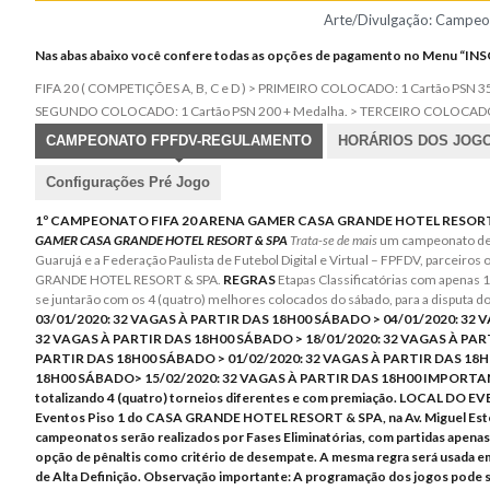
Arte/Divulgação: Campeon
Nas abas abaixo você confere todas as opções de pagamento no Menu
FIFA 20 ( COMPETIÇÕES A, B, C e D ) > PRIMEIRO COLOCADO: 1 Cartão PSN 35
SEGUNDO COLOCADO: 1 Cartão PSN 200 + Medalha. > TERCEIRO COLOCADO: 
CAMPEONATO FPFDV-REGULAMENTO
HORÁRIOS DOS JOG
Configurações Pré Jogo
1º CAMPEONATO FIFA 20 ARENA GAMER CASA GRANDE HOTEL RESORT &
GAMER CASA GRANDE HOTEL RESORT & SPA
Trata-se de mais
um campeonato de P
Guarujá e a Federação Paulista de Futebol Digital e Virtual – FPFDV, parceiros of
GRANDE HOTEL RESORT & SPA.
REGRAS
Etapas Classificatórias com apenas 1
se juntarão com os 4 (quatro) melhores colocados do sábado, para a disputa d
03/01/2020: 32 VAGAS À PARTIR DAS 18H00 SÁBADO > 04/01/2020: 32 
32 VAGAS À PARTIR DAS 18H00 SÁBADO > 18/01/2020: 32 VAGAS À PAR
PARTIR DAS 18H00 SÁBADO > 01/02/2020: 32 VAGAS À PARTIR DAS 18H
18H00 SÁBADO> 15/02/2020: 32 VAGAS À PARTIR DAS 18H00 IMPORTANTE: Ca
totalizando 4 (quatro) torneios diferentes e com premiação.
LOCAL DO EV
Eventos Piso 1 do CASA GRANDE HOTEL RESORT & SPA, na Av. Miguel Estef
campeonatos serão realizados por Fases Eliminatórias, com partidas apenas
opção de pênaltis como critério de desempate. A mesma regra será usada e
de Alta Definição.
Observação importante:
A programação dos jogos pode se