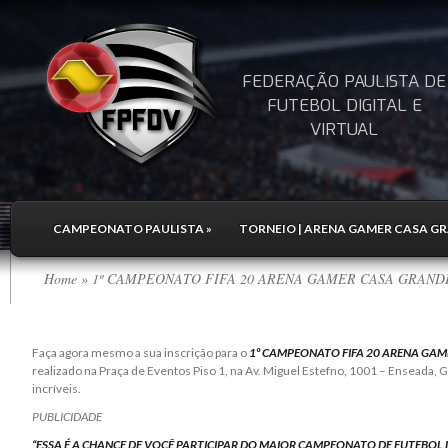
FEDERAÇÃO PAULISTA DE
FUTEBOL DIGITAL E
VIRTUAL
CAMPEONATO PAULISTA
»
TORNEIO | ARENA GAMER CASA GRA
Home
» 1º CAMPEONATO FIFA 20 ARENA GAMER CASA GRANDE HO
Faça agora mesmo a sua inscrição para o
1º CAMPEONATO FIFA 20 ARENA GA
realizado na
Praça de Eventos Piso 1, na Av. Miguel Estefno, 1001 – Enseada, 
incríveis.
PUBLICIDADE
“ESSA É A CHANCE DE VOCÊ PARTICIPAR DO MAIOR CAMPEONATO DE FUTEBOL D